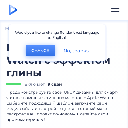
Мокапы
Устройства
Мокапы iPhone
Would you like to change Renderforest language
to English?
Макеты Apple
No, thanks
CHANGE
Watch с эффектом
глины
Включает
9 сцен
Продемонстрируйте свои UI/UX дизайны для смарт-
часов с помощью стильных макетов с Apple Watch.
Выберите подходящий шаблон, загрузите свои
медиафайлы и настройте цвета - готовый макет
раскроет ваш проект по-новому. Создайте свои
промоматериалы!