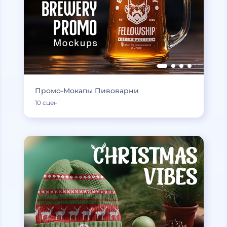
Промо-Мокапы Пивоварни
10 сцен