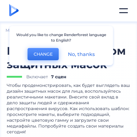
Мокапы
Одежда
Другие мокапы одежды
Would you like to change Renderforest language
to English?
Макеты с дизайном
No, thanks
CHANGE
защитных масок
Включает
7 сцен
Чтобы продемонстрировать, как будет выглядеть ваш
дизайн защитных масок для лица, воспользуйтесь
реалистичными макетами. Внесите свой вклад в
дело защиты людей и сдерживания
распространения вирусов. Как использовать шаблон:
просмотрите макеты, выберите подходящий,
настройте цветовую гамму и загрузите свои
медиафайлы. Попробуйте создать свои материалы
сегодня!