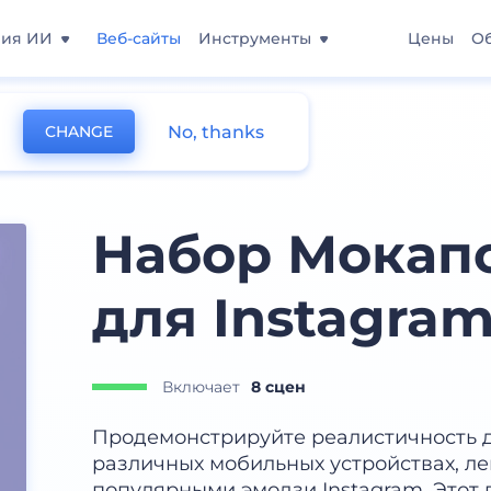
ния ИИ
Веб-сайты
Инструменты
Цены
О
No, thanks
CHANGE
Набор Мокап
для Instagra
Включает
8 сцен
Продемонстрируйте реалистичность 
различных мобильных устройствах, ле
популярными эмодзи Instagram. Этот 