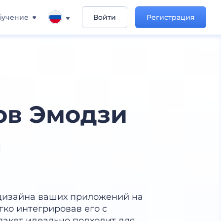
бучение
Войти
Регистрация
ов Эмодзи
m
дизайна ваших приложений на
гко интегрировав его с
пакет идеально подходит для