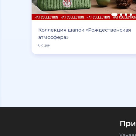
Коллекция шапок «Рождественская
атмосфера»
6 сцен
При
Узнав