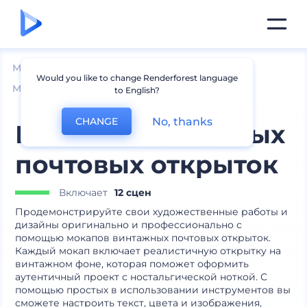
Мокапы
Печатные материалы
Would you like to change Renderforest language
Мокапы почтовых открыток
to English?
No, thanks
CHANGE
Мокапы винтажных
почтовых открыток
Включает
12 сцен
Продемонстрируйте свои художественные работы и
дизайны оригинально и профессионально с
помощью мокапов винтажных почтовых открыток.
Каждый мокап включает реалистичную открытку на
винтажном фоне, которая поможет оформить
аутентичный проект с ностальгической ноткой. С
помощью простых в использовании инструментов вы
сможете настроить текст, цвета и изображения,