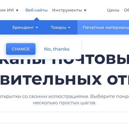
ния ИИ
Веб-сайты
Инструменты
Цены
О
Брендинг
Товары
Печатные материал
No, thanks
CHANGE
капы почтовы
вительных о
открытки со своими иллюстрациями. Выберите понра
несколько простых шагов.