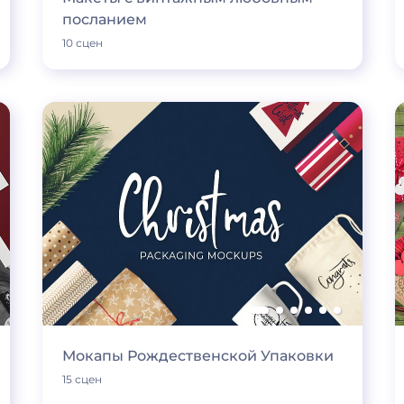
посланием
10 сцен
Мокапы Рождественской Упаковки
15 сцен