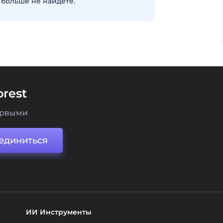
больше не найдете.
rest
ервыми
единиться
ИИ Инструменты