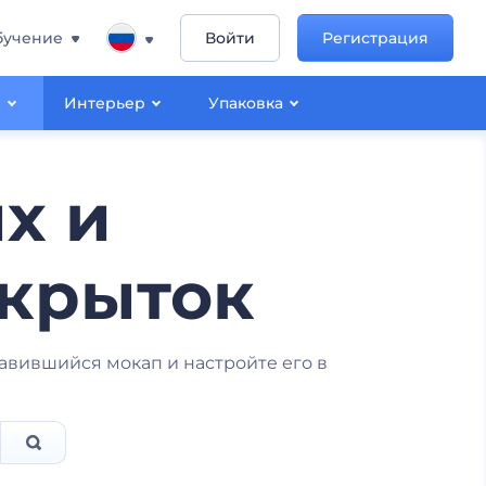
бучение
Войти
Регистрация
ы
Интерьер
Упаковка
х и
ткрыток
вившийся мокап и настройте его в