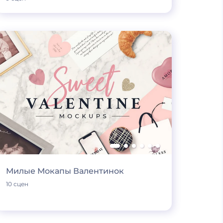
Милые Мокапы Валентинок
10 сцен