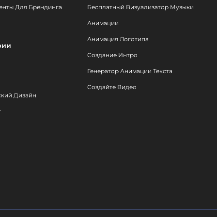
енты Для Брендинга
Бесплатный Визуализатор Музыки
Анимации
Анимация Логотипа
рии
Создание Интро
Генератор Анимации Текста
Создайте Видео
ский Дизайн
т