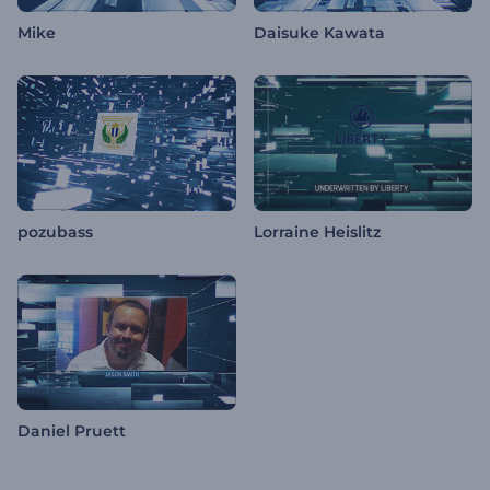
Mike
Daisuke Kawata
pozubass
Lorraine Heislitz
Daniel Pruett