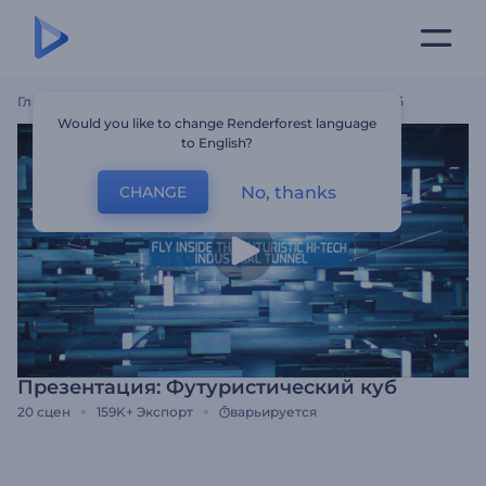
Главная
Шаблоны
Презентация: Футуристический Куб
Would you like to change Renderforest language
to English?
No, thanks
CHANGE
Презентация: Футуристический куб
20
сцен
159K+
Экспорт
варьируется