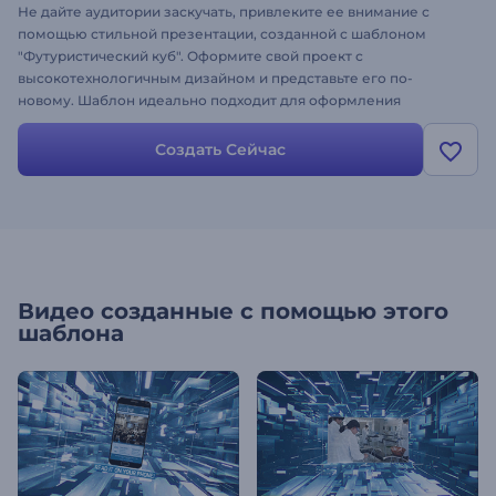
Не дайте аудитории заскучать, привлеките ее внимание с
помощью стильной презентации, созданной с шаблоном
"Футуристический куб". Оформите свой проект с
высокотехнологичным дизайном и представьте его по-
новому. Шаблон идеально подходит для оформления
корпоративных презентаций, бизнес-промороликов,
рекламных объявлений и многого другого. Как использовать
Создать Сейчас
шаблон: загрузите свои изображения, измените текст,
добавьте музыку, получите свой ролик и двигайтесь к успеху!
Простой, стильный и современный дизайн - создайте
презентацию с помощью Renderforest.
Видео созданные с помощью этого
шаблона