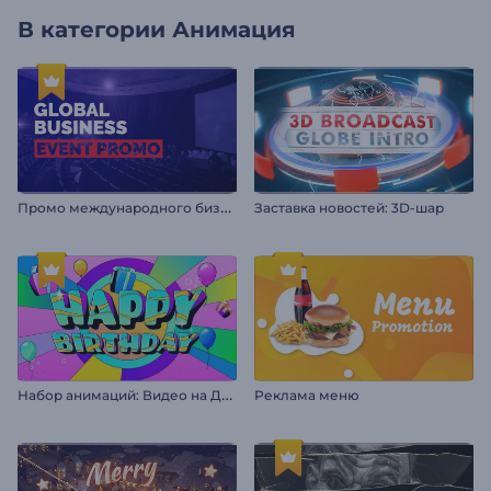
В категории
Анимация
П
ромо международного бизнес-мероприятия
Заставка новостей: 3D-шар
Н
абор анимаций: Видео на День Рождения
Реклама меню