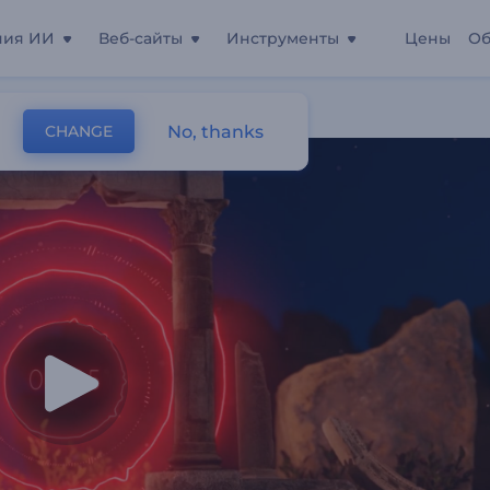
ния ИИ
Веб-сайты
Инструменты
Цены
Об
 Руины"
No, thanks
CHANGE