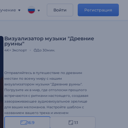
учение
Войти
Регистрация
Визуализатор музыки "Древние
руины"
4K+
Экспорт
До 30мин.
Отправляйтесь в путешествие по древним
местам по всему миру с нашим
визуализатором музыки "Древние руины".
Погрузите их в мир, где отголоски прошлого
встречаются с ритмами настоящего, создавая
завораживающее аудиовизуальное зрелище
для ваших меломанов. Настройте шаблон с
названием вашего трека и именем
исполнителя, загрузите свою музыку и
16:9
1:1
представьте свой шедевр на стриминг-