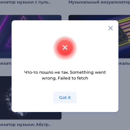
Визуализатор музыки с пульсирующей сеткой
Визуализатор музыки: Пульс неоновых фигур
Что-то пошло не так. Something went
wrong. Failed to fetch
Got it
Визуализатор музыки: Абстрактная сфера