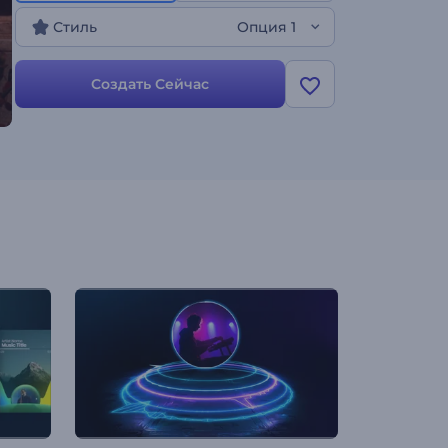
платформах, чтобы расширить базу своих
Стиль
Опция 1
фанов. Идеально подходит для диджеев,
музыкальных продюсеров и музыкантов,
которые хотят расширить свое музыкальное
Создать Сейчас
влияние. Попробуйте прямо сейчас!