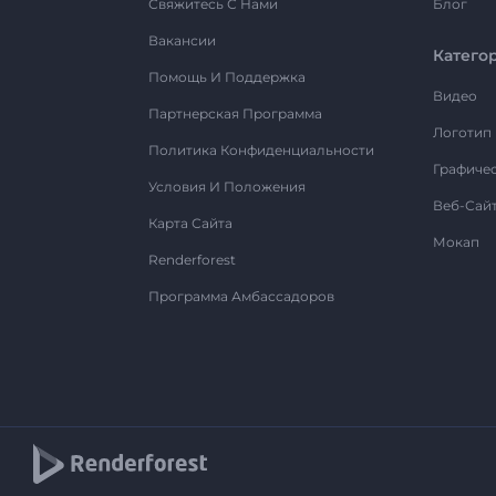
Свяжитесь С Нами
Блог
Вакансии
Катего
Помощь И Поддержка
Видео
Партнерская Программа
Логотип
Политика Конфиденциальности
Графиче
Условия И Положения
Веб-Сай
Карта Сайта
Мокап
Renderforest
Программа Амбассадоров