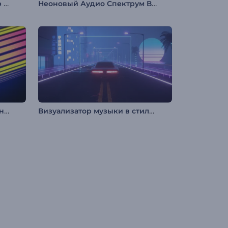
Музыкальный визуализатор "Ритмичные биты"
Неоновый Аудио Спектрум Визуализатор
Ретро Кассетный Музыкальный Визуализатор
Визуализатор музыки в стиле ретрофутуризм