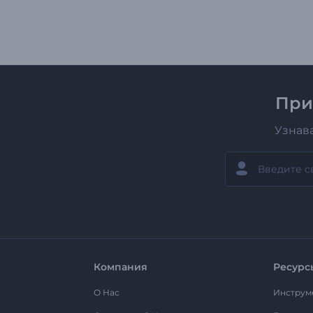
При
Узнав
Компания
Ресурс
О Нас
Инструм