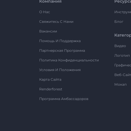
Компания
Ресурс
О Нас
Инструм
Свяжитесь С Нами
Блог
Вакансии
Катего
Помощь И Поддержка
Видео
Партнерская Программа
Логотип
Политика Конфиденциальности
Графиче
Условия И Положения
Веб-Сай
Карта Сайта
Мокап
Renderforest
Программа Амбассадоров