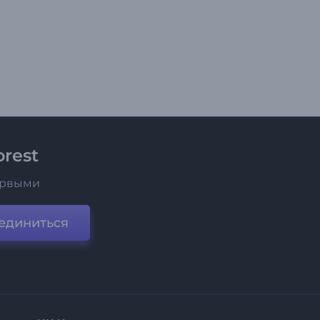
rest
ервыми
единиться