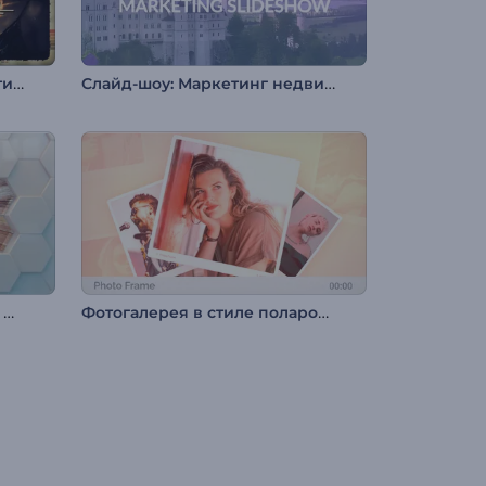
Фотогалерея: Винтажный стиль
Слайд-шоу: Маркетинг недвижимости
Слайд-шоу: Шестиугольный пазл
Фотогалерея в стиле полароид