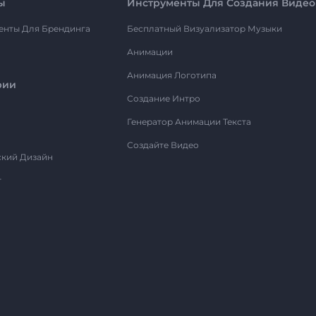
ы
Инструменты Для Создания Видео
енты Для Брендинга
Бесплатный Визуализатор Музыки
Анимации
Анимация Логотипа
рии
Создание Интро
Генератор Анимации Текста
Создайте Видео
ский Дизайн
т