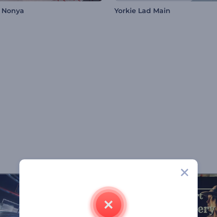
l Nonya
Yorkie Lad Main