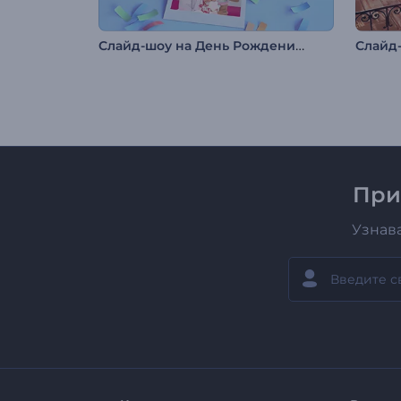
Слайд-шоу на День Рождения: 3D-полароид
При
Узнав