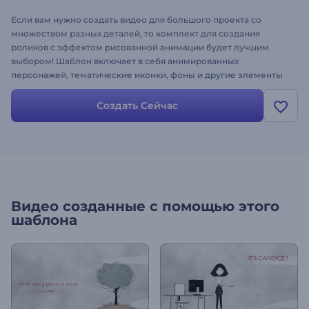
Если вам нужно создать видео для большого проекта со
множеством разных деталей, то комплект для создания
роликов с эффектом рисованной анимации будет лучшим
выбором! Шаблон включает в себя анимированных
персонажей, тематические иконки, фоны и другие элементы
для создания по-настоящему интересного ролика. В шаблоне
также доступны пресеты - готовые сценарии для видео о
Создать Сейчас
бизнесе, стартапах, услугах, компаниях и многого другого.
Видео созданные с помощью этого
шаблона