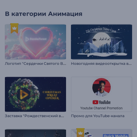
В категории
Анимация
Л
оготип "Сердечки Святого Валентина"
Н
овогодняя видеооткрытка в 2D
З
аставка "Рождественский венок"
Промо для YouTube-канала