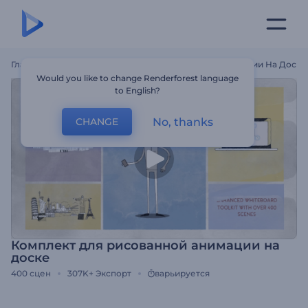
Главная
Шаблоны
Комплект Для Рисованной Анимации На Доске
Would you like to change Renderforest language
to English?
No, thanks
CHANGE
Комплект для рисованной анимации на
доске
400
сцен
307K+
Экспорт
варьируется