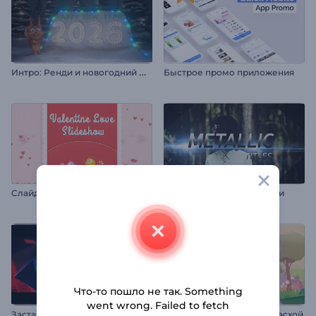
И
нтро: Ренди и новогодний фейерверк
Быстрое промо приложения
С
лайд-шоу ко Дню св. Валентина
Металлические заголовки
Что-то пошло не так. Something
went wrong. Failed to fetch
Заставка в Стиле Стомп
Видеопоздравление: С Пасхой