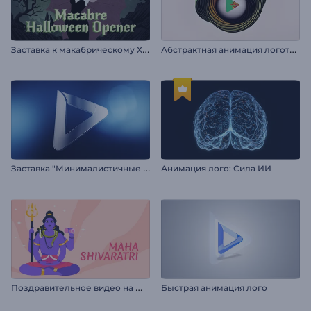
З
аставка к макабрическому Хэллоуину
А
бстрактная анимация логотипа
З
аставка "Минималистичные Тени"
Анимация лого: Сила ИИ
П
оздравительное видео на Маха Шивратри
Быстрая анимация лого