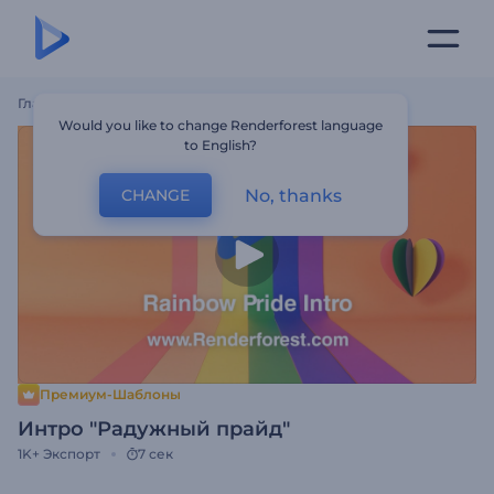
Главная
Шаблоны
Интро "Радужный Прайд"
Would you like to change Renderforest language
to English?
No, thanks
CHANGE
Премиум-Шаблоны
Интро "Радужный прайд"
1K+
Экспорт
7 сек