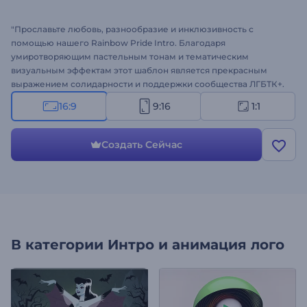
"Прославьте любовь, разнообразие и инклюзивность с
помощью нашего Rainbow Pride Intro. Благодаря
умиротворяющим пастельным тонам и тематическим
визуальным эффектам этот шаблон является прекрасным
выражением солидарности и поддержки сообщества ЛГБТК+.
Благодаря настраиваемым опциям для текста, размещения
16:9
9:16
1:1
логотипа и музыки вы можете настроить это интро в
соответствии с вашим идейным посылом и
индивидуальностью. Идеально подходит для мероприятий,
Создать Сейчас
посвященных месяцу прайда, мероприятий ЛГБТК+ или любых
других случаев, когда вы хотите распространить идеи любви и
равенства. Попробуйте прямо сейчас! "
В категории
Интро и анимация лого