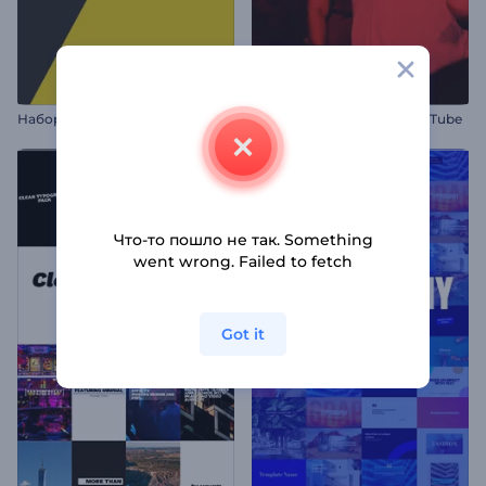
Н
абор для видео: Заголовки в движении
Быстрая заставка для YouTube
Что-то пошло не так. Something
went wrong. Failed to fetch
Got it