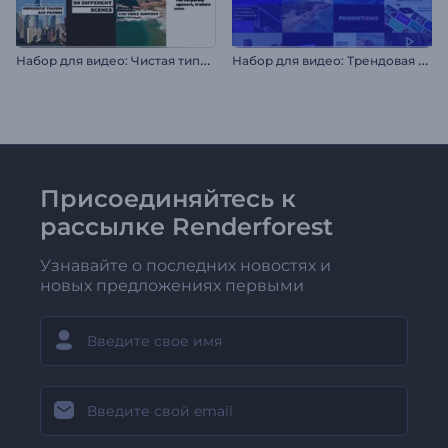
Н
абор для видео: Чистая типографика
Н
абор для видео: Трендовая типографика
Присоединяйтесь к
рассылке Renderforest
Узнавайте о последних новостях и
новых предложениях первыми