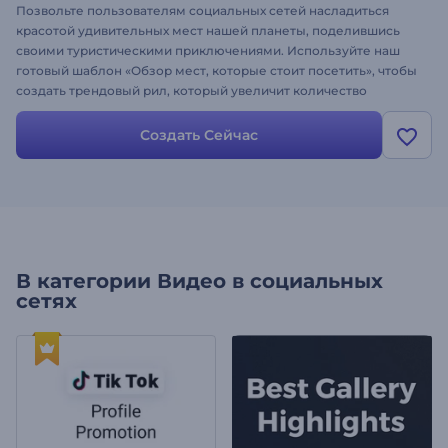
Позвольте пользователям социальных сетей насладиться
красотой удивительных мест нашей планеты, поделившись
своими туристическими приключениями. Используйте наш
готовый шаблон «Обзор мест, которые стоит посетить», чтобы
создать трендовый рил, который увеличит количество
просмотров и подписчиков за считанные минуты. Легко
персонализируйте его, загрузив свои изображения и видео из
Создать Сейчас
путешествий и выбрав популярный фоновый музыкальный
трек. Попробуйте прямо сейчас и создайте
высококачественный рил за считанные минуты!
В категории
Видео в социальных
сетях