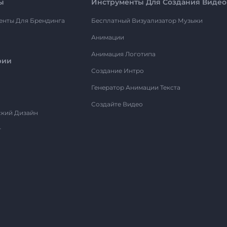
ы
Инструменты Для Создания Видео
енты Для Брендинга
Бесплатный Визуализатор Музыки
Анимации
Анимация Логотипа
рии
Создание Интро
Генератор Анимации Текста
Создайте Видео
ский Дизайн
т