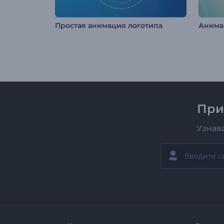
Простая анимация логотипа
При
Узнав