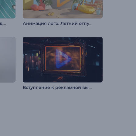
Анимация лого: Магнитное движение
Анимация лого: Летний отпуск
Вступление к рекламной вывеске в стиле киберпанк