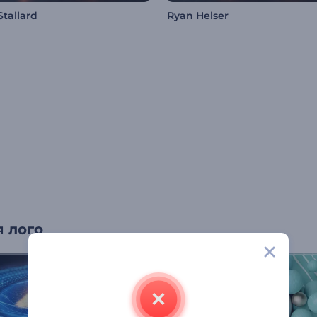
Stallard
Ryan Helser
 лого