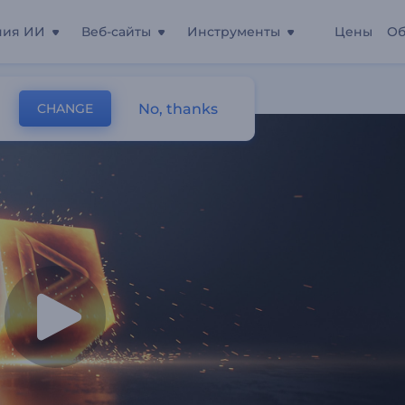
ния ИИ
Веб-сайты
Инструменты
Цены
Об
No, thanks
CHANGE