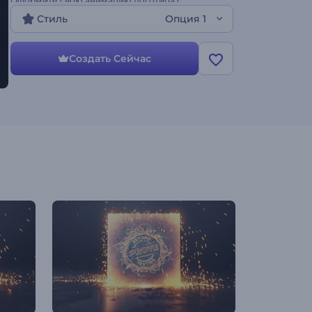
Оформите свою анимацию логотипа с
помощью шаблона "Пылающий куб"!
Стиль
Опция 1
Создать Сейчас