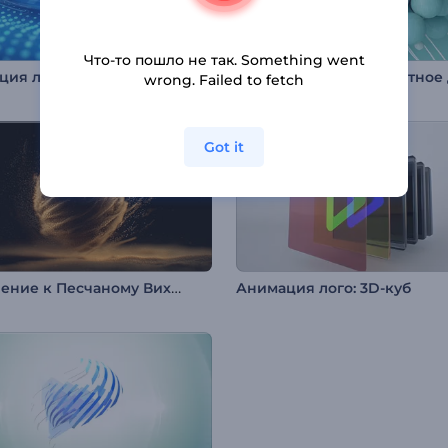
Что-то пошло не так. Something went
Анимация лого: Импульс технологий
wrong. Failed to fetch
Got it
Вступление к Песчаному Вихрю
Анимация лого: 3D-куб