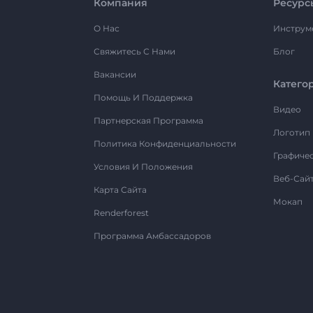
Компания
Ресурс
О Нас
Инструм
Свяжитесь С Нами
Блог
Вакансии
Катего
Помощь И Поддержка
Видео
Партнерская Программа
Логотип
Политика Конфиденциальности
Графиче
Условия И Положения
Веб-Сай
Карта Сайта
Мокап
Renderforest
Программа Амбассадоров