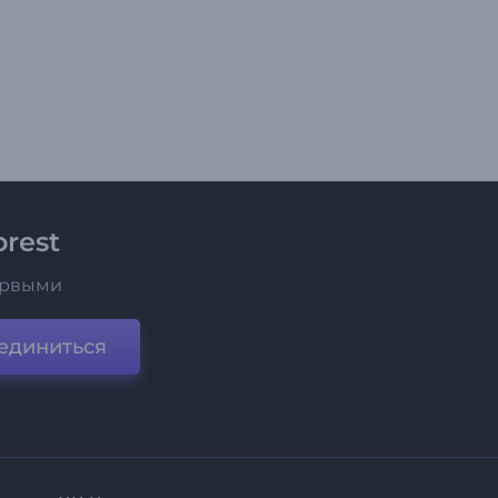
rest
ервыми
единиться