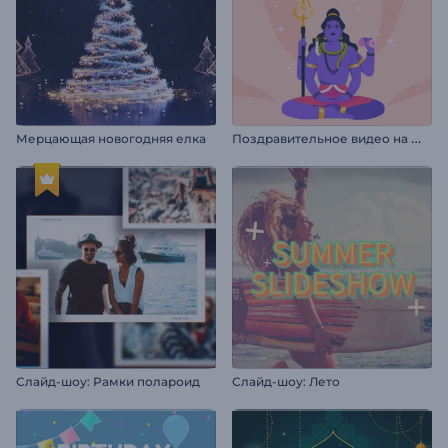
П
оздравительное видео на Маха Шивратри
Мерцающая новогодняя елка
Слайд-шоу: Рамки полароид
Слайд-шоу: Лето