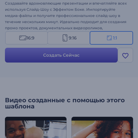
Создавайте вдохновляющие презентации и впечатляйте всех
используя Слайд-Шоу с Эффектом Боке. Импортируйте
медиа-файлы и получите профессиональное слайд-шоу в
течение нескольких минут. Идеально подходит для создания
промо проектов, документальных видеороликов,
корпоративных презентаций и многого другого. Прикоснитесь
16:9
9:16
1:1
к правильным эмоциональным стрункам вашей аудитории!
Бесплатно попробуйте прямо сейчас!
Создать Сейчас
Видео созданные с помощью этого
шаблона