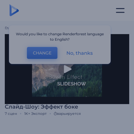
Главная
Шаблоны
Слайд-Шоу: Эффект Боке
Would you like to change Renderforest language
to English?
No, thanks
CHANGE
Слайд-Шоу: Эффект боке
7
сцен
1K+
Экспорт
варьируется