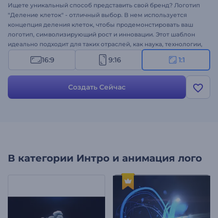
Ищете уникальный способ представить свой бренд? Логотип
"Деление клеток" - отличный выбор. В нем используется
концепция деления клеток, чтобы продемонстировать ваш
логотип, символизирующий рост и инновации. Этот шаблон
идеально подходит для таких отраслей, как наука, технологии,
биотехнологии или здравоохранение. Этот шаблон легко
16:9
9:16
1:1
персонализировать - просто добавьте свой логотип, напишите
слоган и добавьте фоновую музыку, соответствующую
атмосфере вашего бренда. Создавайте прямо сейчас и
Создать Сейчас
оживите свой логотип с помощью эффектной анимации!
В категории
Интро и анимация лого