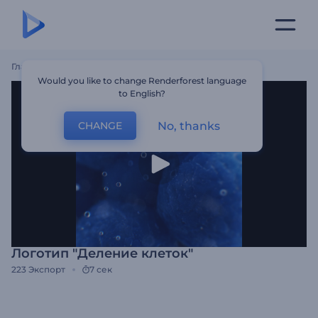
Главная
Шаблоны
Логотип "Деление Клеток"
Would you like to change Renderforest language
to English?
No, thanks
CHANGE
Логотип "Деление клеток"
223
Экспорт
7 сек