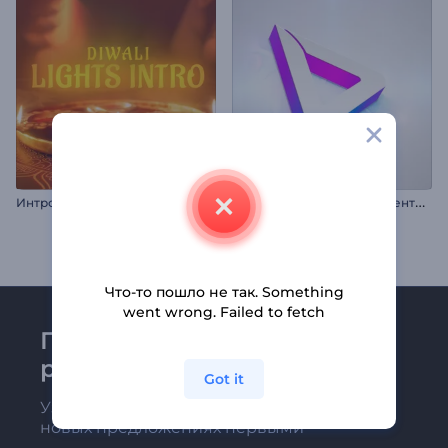
А
нимация лого: Иридисцентный минимализм
Интро: Огни Дивали
Что-то пошло не так. Something
went wrong. Failed to fetch
Присоединяйтесь к
рассылке Renderforest
Got it
Узнавайте о последних новостях и
новых предложениях первыми