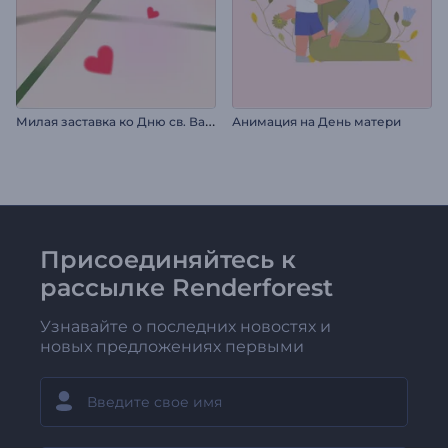
М
илая заставка ко Дню св. Валентина
Анимация на День матери
Присоединяйтесь к
рассылке Renderforest
Узнавайте о последних новостях и
новых предложениях первыми