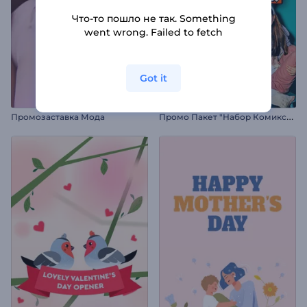
Что-то пошло не так. Something
went wrong. Failed to fetch
Got it
П
ромо Пакет "Набор Комиксов"
Промозаставка Мода