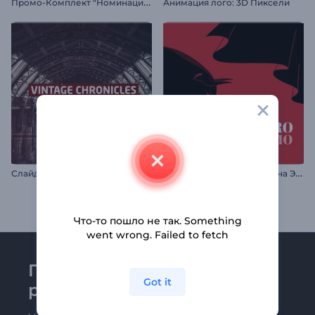
П
ромо-Комплект "Номинации на Премию"
Анимация лого: 3D Пиксели
С
лайд-шоу: Исторические хроники
П
ромо для мероприятия на Эль Энсьерро
Что-то пошло не так. Something
went wrong. Failed to fetch
Присоединяйтесь к
Got it
рассылке Renderforest