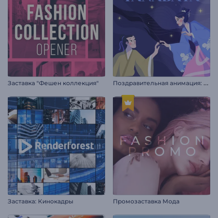
П
оздравительная анимация: Танабата
Заставка "Фешен коллекция"
Заставка: Кинокадры
Промозаставка Мода