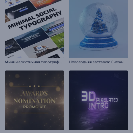
М
инималистичная типографика для соцсетей
Н
овогодняя заставка: Снежный шар