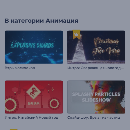
В категории
Анимация
И
нтро: Сверкающая новогодняя елка
Взрыв осколков
Интро: Китайский Новый год
Слайд-шоу: Брызг из частиц