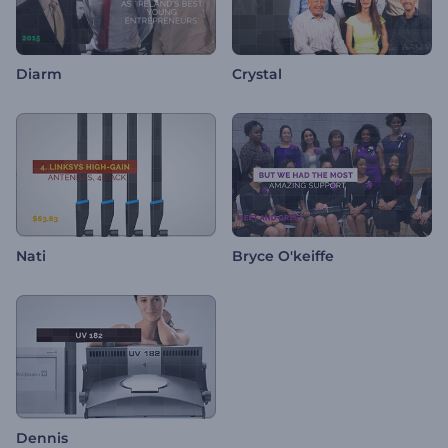
Diarm
Crystal
Nati
Bryce O'keiffe
Dennis