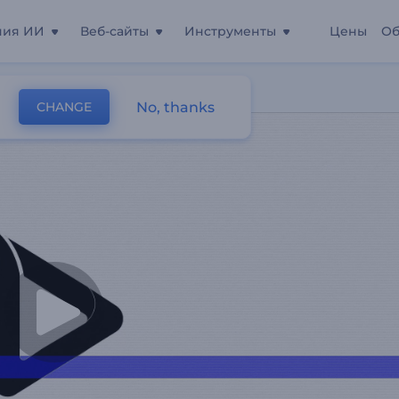
ния ИИ
Веб-сайты
Инструменты
Цены
Об
итч
No, thanks
CHANGE