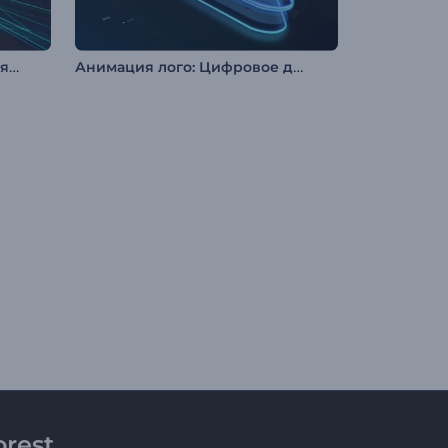
Анимация лого: Виртуальная реальность
Анимация лого: Цифровое движение
rest