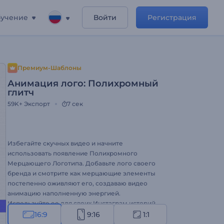
учение
Войти
Регистрация
Премиум-Шаблоны
Анимация лого: Полихромный
глитч
59K+
Экспорт
7 сек
Избегайте скучных видео и начните
использовать появление Полихромного
Мерцающего Логотипа. Добавьте лого своего
бренда и смотрите как мерцающие элементы
постепенно оживляют его, создаваю видео
анимацию наполненную энергией.
Используйте ее для своих Инстаграм историй,
промо Youtube канала, онлайн рекламы и
16:9
9:16
1:1
многих других проектов. Обуздайте силу