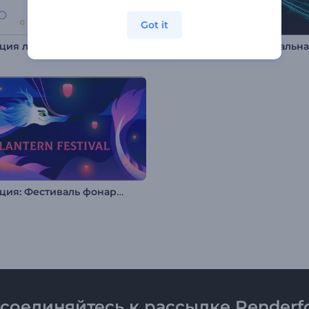
Got it
Анимация лого: Динамичные фигуры
Анимация: Фестиваль фонарей
соединяйтесь к рассылке Renderfo