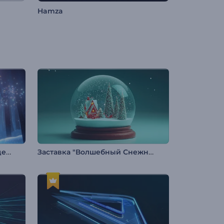
Hamza
Появление логотипа с рождественским оленем
Заставка "Волшебный Снежный Шар"