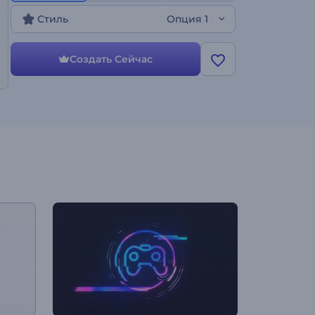
хаотичного мерцания. Попробуйте этот шаблон
Стиль
Опция 1
прямо сейчас.
Создать Сейчас