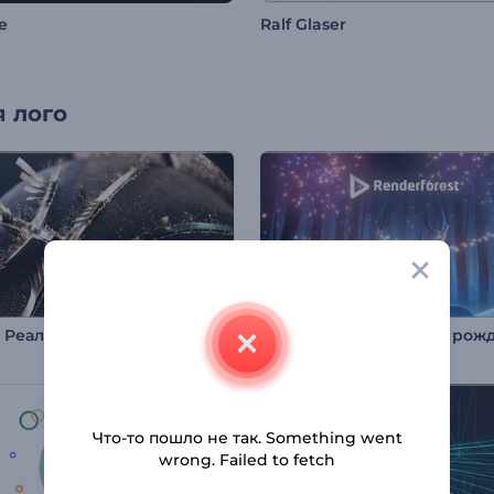
e
Ralf Glaser
 лого
Интро: Реалистичный баскетбольный мяч
Что-то пошло не так. Something went
wrong. Failed to fetch