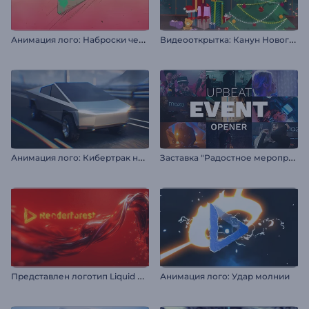
А
нимация лого: Наброски чернилами
В
идеооткрытка: Канун Нового года
А
нимация лого: Кибертрак на скорости
З
аставка "Радостное мероприятие"
П
редставлен логотип Liquid Fusion
Анимация лого: Удар молнии