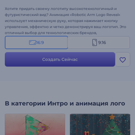
Хотите придать своему логотипу высокотехнологичный и
футуристический вид? Анимация «Robotic Arm Logo Reveal»
использует механическую руку, которая нажимает кнопку
управления, эффектно и четко демонстрируя ваш логотип. Это
отличный выбор для технологических брендов,
инновационных проектов и любого контента, связанного с
16:9
9:16
инженерией. Настройка очень проста: загрузите свой логотип,
введите название компании и слоган, а также добавьте
фоновую музыку. Создайте прямо сейчас и представьте свой
Создать Сейчас
логотип в современном стиле!
В категории
Интро и анимация лого