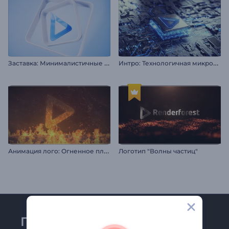
З
аставка: Минималистичные фигуры
И
нтро: Технологичная микросхема
А
нимация лого: Огненное пламя
Логотип "Волны частиц"
Присоединяйтесь к