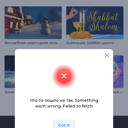
Волшебная новогодняя ночь
Анимации: Шаббат шалом
А
нимация лого: Пожелания в облаках
З
аставка "Веселый снежный шар"
Что-то пошло не так. Something
went wrong. Failed to fetch
Got it