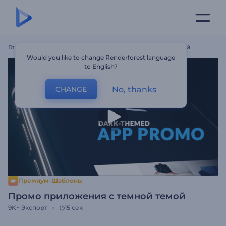
Главная
Шаблоны
Промо Приложения С Темной Темой
Would you like to change Renderforest language
to English?
No, thanks
CHANGE
Премиум-Шаблоны
Промо приложения с темной темой
9K+
Экспорт
15 сек