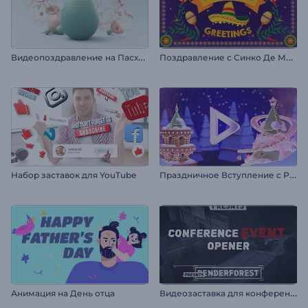
В
идеопоздравление на Пасху: Нежная пастель
П
оздравление с Синко Де Майо
П
раздничное Вступление с Рождественским Венком
Набор заставок для YouTube
В
идеозаставка для конференции
Анимация на День отца