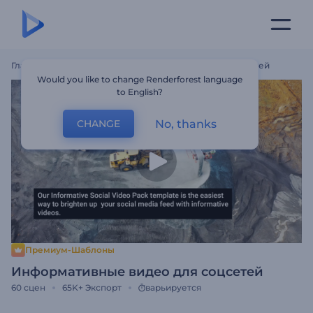
Главная
Шаблоны
Информативные Видео Для Соцсетей
Would you like to change Renderforest language
to English?
No, thanks
CHANGE
Премиум-Шаблоны
Информативные видео для соцсетей
60
сцен
65K+
Экспорт
варьируется