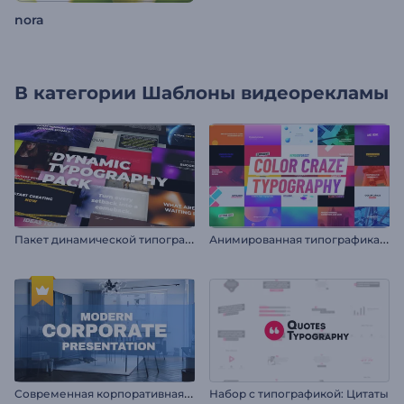
nora
В категории
Шаблоны видеорекламы
П
акет динамической типографики
А
нимированная типографика: Цветомания
С
овременная корпоративная презентация
Набор с типографикой: Цитаты