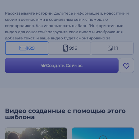
Рассказывайте истории, делитесь информацией, новостями и
своими ценностями в социальных сетях с помощью
видеороликов. Как использовать шаблон “Информативные
видео для соцсетей”: загрузите свои видео и изображения,
добавьте текст, и ваше видео будет смонтировано за
считанные минуты. Идеально подходит для создания роликов
16:9
9:16
1:1
для YouTube-каналов, объявлений в Facebook, постов в
Instagram и других соцсетях. Набор “Информативные видео
для соцсетей” станет незаменимым помощником при
Создать Сейчас
создании, редактировании и распространении видеороликов
в интернете. Попробуйте прямо сейчас!
Видео созданные с помощью этого
шаблона