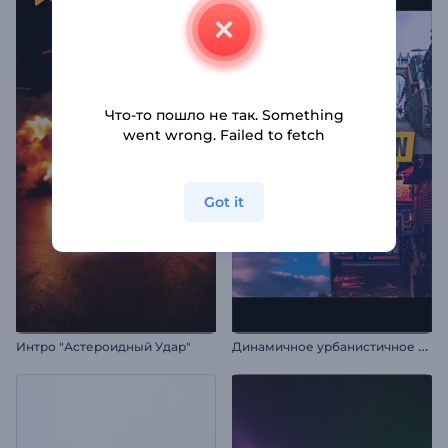
Что-то пошло не так. Something
went wrong. Failed to fetch
Got it
Д
инамичное урбанистичное интро
Интро "Астероидный Удар"