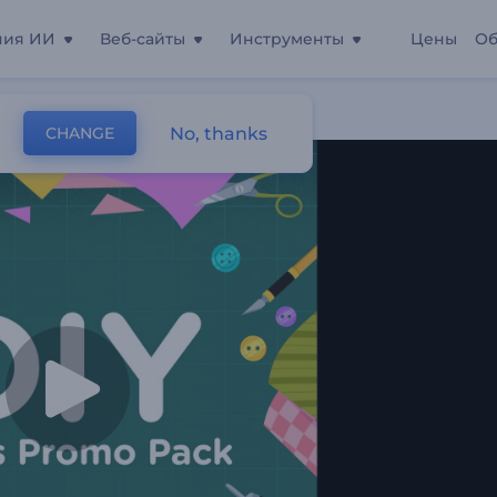
ния ИИ
Веб-сайты
Инструменты
Цены
Об
No, thanks
CHANGE