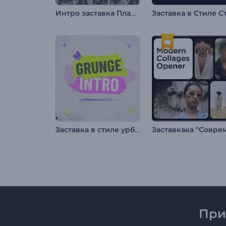
Интро заставка Плавные фоторамки
Заставка в стиле урбан-гранж
При