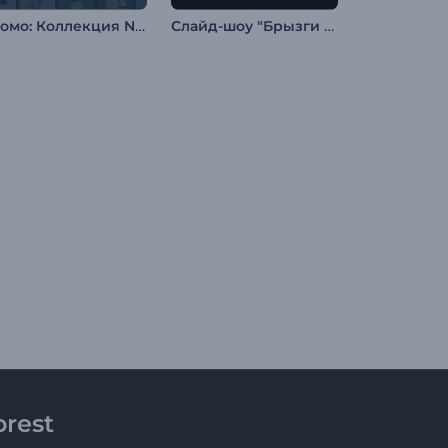
Промо: Коллекция NFT
Слайд-шоу "Брызги чернил"
rest