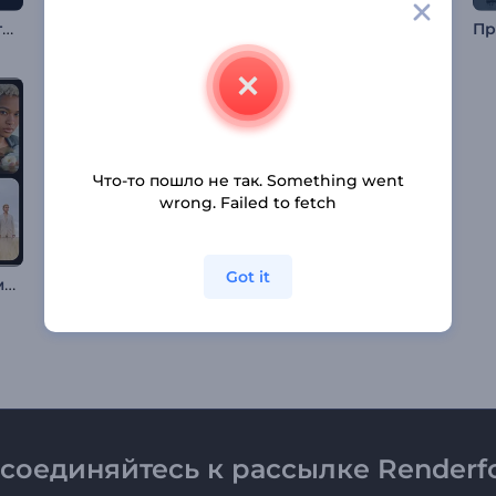
Заставка в Стиле Стомп
Минималистичная типографика для соцсетей
Промозаставка Мода
Что-то пошло не так. Something went
wrong. Failed to fetch
Got it
Заставкака "Современные коллажи"
Рилз в Рамках Распродажи "Черная пятница"
Слайд-шоу: Брызг из частиц
соединяйтесь к рассылке Renderfo