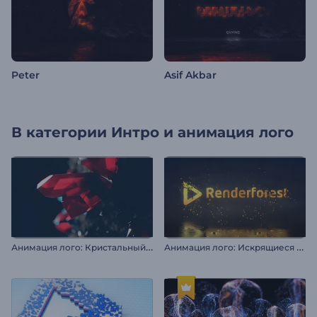
Peter
Asif Akbar
В категории
Интро и анимация лого
А
нимация лого: Кристальный взрыв
А
нимация лого: Искрящиеся частицы