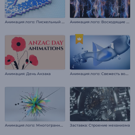
А
нимация лого: Пискельный глитч
А
нимация лого: Восходящие волны частиц
А
нимация лого: Свежесть воды
Анимация: День Анзака
А
нимация лого: Многогранные шипы
Заставка: Строение механизма