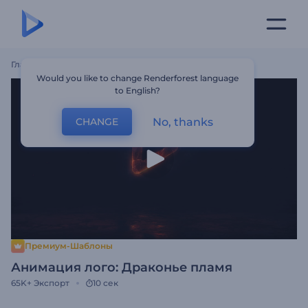
Главная
Шаблоны
Анимация Лого: Драконье Пламя
Would you like to change Renderforest language
to English?
No, thanks
CHANGE
Премиум-Шаблоны
Анимация лого: Драконье пламя
65K+
Экспорт
10 сек