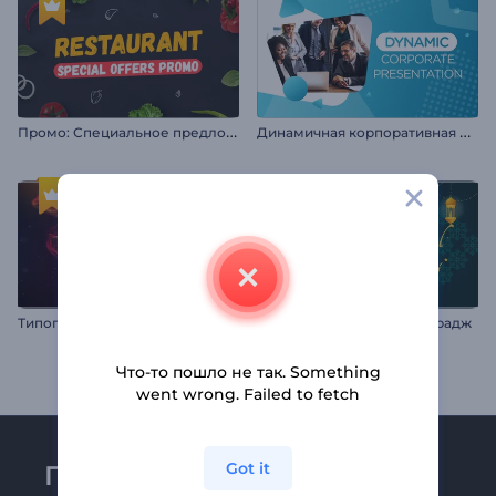
П
ромо: Специальное предложение ресторана
Д
инамичная корпоративная презентация
Т
ипографика: Неоновая звездная пыль
Анимация Лайлат аль Мирадж
Что-то пошло не так. Something
went wrong. Failed to fetch
Got it
Присоединяйтесь к