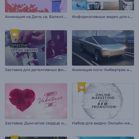
А
нимация на День св. Валентина
И
нформативные видео для соцсетей
З
аставка для детективных фильмов
А
нимация лого: Кибертрак на скорости
З
аставка: Дымчатое сердце на День св. Валентина
Н
абор для видео: Онлайн-маркетинг и SEO