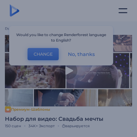
Главная
Шаблоны
Набор Для Видео: Свадьба Мечты
Would you like to change Renderforest language
to English?
No, thanks
CHANGE
Премиум-Шаблоны
Набор для видео: Свадьба мечты
150
сцен
34K+
Экспорт
варьируется