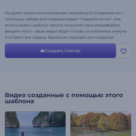
Не дайте своим воспоминаниям померкнуть! Сохраните их с
помощью набора для создания видео “Свадьба мечты”. Как
использовать шаблон: просто загрузите свои медиафайлы,
введите текст - ваше видео будет готово за считанные минуты
и согреет все сердца. Идеально подходит для создания
свадебных приглашений, романтических слайд-шоу,
видеосообщений и многого другого. Увековечьте
Создать Сейчас
драгоценные моменты - попробуйте создать свое видео
сегодня!
Видео созданные с помощью этого
шаблона