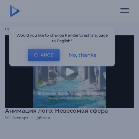
Главная
Шаблоны
Анимация Лого: Невесомая Сфера
Would you like to change Renderforest language
to English?
No, thanks
CHANGE
Анимация лого: Невесомая сфера
1K+
Экспорт
15 сек