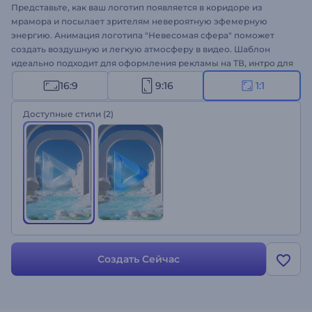
Представьте, как ваш логотип появляется в коридоре из
мрамора и посылает зрителям невероятную эфемерную
энергию. Анимация логотипа "Невесомая сфера" поможет
создать воздушную и легкую атмосферу в видео. Шаблон
идеально подходит для оформления рекламы на ТВ, интро для
YouTube-каналов, промо продукта и многого другого.
16:9
9:16
1:1
Загрузите свой логотип и создайте профессиональную
анимацию за пару минут!
Доступные стили
(2)
Создать Сейчас