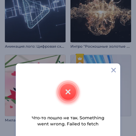
А
нимация лого: Цифровая схема
И
нтро "Роскошные золотые частицы"
Что-то пошло не так. Something
М
илая заставка ко Дню св. Валентина
Анимация лого из лент
went wrong. Failed to fetch