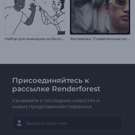
Н
абор для анимации на белой доске
З
аставкака "Современные коллажи"
Присоединяйтесь к
рассылке Renderforest
Узнавайте о последних новостях и
новых предложениях первыми