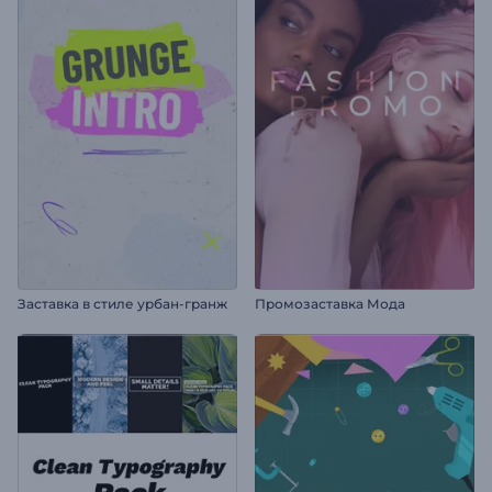
Заставка в стиле урбан-гранж
Промозаставка Мода