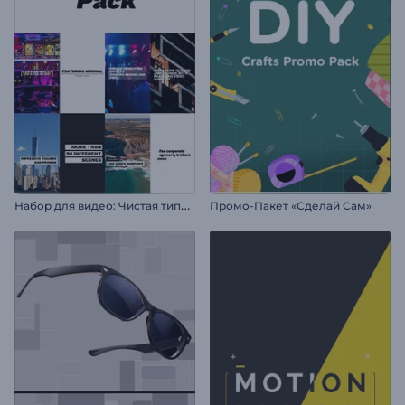
Н
абор для видео: Чистая типографика
Промо-Пакет «Сделай Сам»