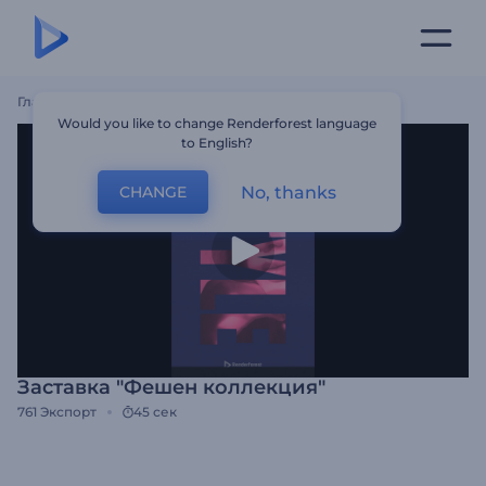
Главная
Шаблоны
Заставка "Фешен Коллекция"
Would you like to change Renderforest language
to English?
No, thanks
CHANGE
Заставка "Фешен коллекция"
761
Экспорт
45 сек