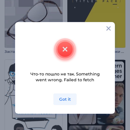
Н
абор для видео: Заголовки в движении
Заставка "Чистая оптика"
Что-то пошло не так. Something
went wrong. Failed to fetch
Got it