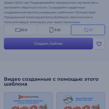
Грядет 2022 год! Поддерживайте праздничное настроение и
начинайте обратный отсчет. Создавайте сердечные
поздравления воспользовавшись шаблоном Путешествие
Праздничной Новогодней Елки.Добавьте свой логотип и
получите яркую анимацию уже через несколько
минут.Идеально подходит для рождественских видео-
16:9
9:16
1:1
открыток, новогодних поздравлений, приглашений на
вечеринку и многого другого.Наденьте свою самую яркую
улыбку и распространите праздничное настроение.
Создать Сейчас
Попробуйте сегодня!
Видео созданные с помощью этого
шаблона