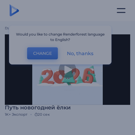
Главная
Шаблоны
Путь Новогодней Ёлки
Would you like to change Renderforest language
to English?
No, thanks
CHANGE
Путь новогодней ёлки
1K+
Экспорт
20 сек