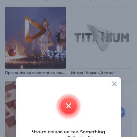
П
раздничная новогодняя заставка
Интро "Кованый титан"
Что-то пошло не так. Something