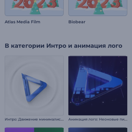
Atlas Media Film
Biobear
В категории
Интро и анимация лого
И
нтро: Движение минималистичных линий
А
нимация лого: Неоновые пиксели