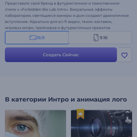
Представьте свой бренд в футуристичном и таинственном
стиле с «Forbidden Bio Lab Intro». Визуальные эффекты
лаборатории, светящиеся камеры и дым создают драматичное
вступление. Идеально для sci-fi видео, техно-заставок,
игровых интро, трейлеров и футуристичных проектов.
Персонализируйте за секунды, добавив логотип, название и
16:9
9:16
музыку. Попробуйте прямо сейчас!
Создать Сейчас
В категории
Интро и анимация лого