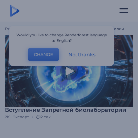
Главная
Шаблоны
Вступление Запретной Биолаборатории
Would you like to change Renderforest language
to English?
No, thanks
CHANGE
Вступление Запретной биолаборатории
2K+
Экспорт
12 сек