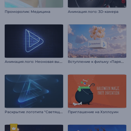
Проморолик: Медицина
Анимация лого: 3D-камера
А
нимация лого: Неоновая вывеска
В
ступление к фильму «Парящие воздушные шары»
Р
аскрытие логотипа "Светящиеся слои"
Приглашение на Хэллоуин