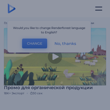
Главная
Шаблоны
Промо Для Органической Продукции
Would you like to change Renderforest language
to English?
No, thanks
CHANGE
Промо для органической продукции
18K+
Экспорт
30 сек