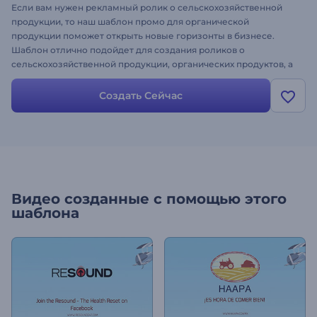
Если вам нужен рекламный ролик о сельскохозяйственной
продукции, то наш шаблон промо для органической
продукции поможет открыть новые горизонты в бизнесе.
Шаблон отлично подойдет для создания роликов о
сельскохозяйственной продукции, органических продуктов, а
также лесном секторе. Опередите конкурентов, создав
проморолик уже сегодня. Просто добавьте текст, загрузите
Создать Сейчас
логотип и можете радоваться успеху!
Видео созданные с помощью этого
шаблона