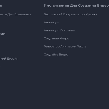
ы
Инструменты Для Создания Видео
енты Для Брендинга
Бесплатный Визуализатор Музыки
Анимации
Анимация Логотипа
рии
Создание Интро
Генератор Анимации Текста
Создайте Видео
ский Дизайн
т