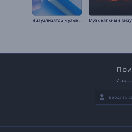
Визуализатор музыки: Объекты в движении
При
Узнав