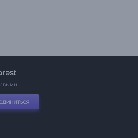
rest
ервыми
единиться