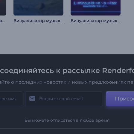
Музыкальный визуализатор «Deep Techno»
Визуализатор музыки "Космическая обсерватория"
Визуализатор музыки: Неоновый свет
соединяйтесь к рассылке Renderfo
айте о последних новостях и новых предложениях п
Присо
Вы можете отписаться в любое время