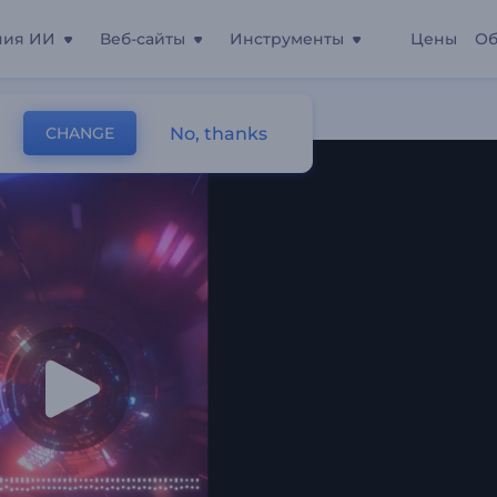
ния ИИ
Веб-сайты
Инструменты
Цены
Об
нельной Петли
No, thanks
CHANGE