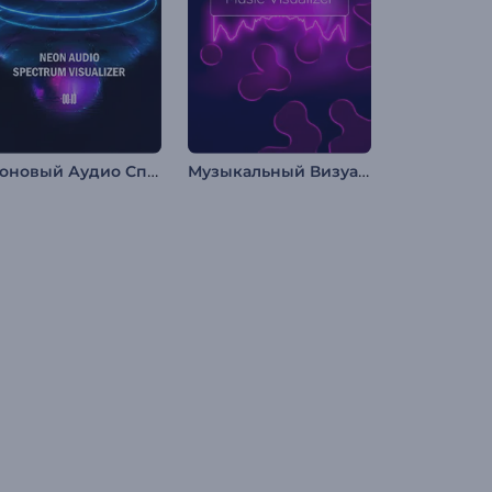
Неоновый Аудио Спектрум Визуализатор
Музыкальный Визуализатор "Поток Жидкости"