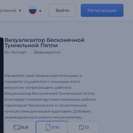
учение
Войти
Регистрация
Визуализатор Бесконечной
Туннельной Петли
1K+
Экспорт
варьируется
Раскройте свой творческий потенциал и
покорите слушателей с помощью этого
визуально потрясающего шаблона
Визуализатор Бесконечной Туннельной Петли.
Благодаря плавной круговой анимации шаблон
гарантирует бесконечное и гипнотическое
путешествие для вашей аудитории. Добавьте
индивидуальный штрих к визуализатору,
загрузив свой трек и выбрав один из стилей,
16:9
9:16
1:1
соответствующий настроению и жанру вашей