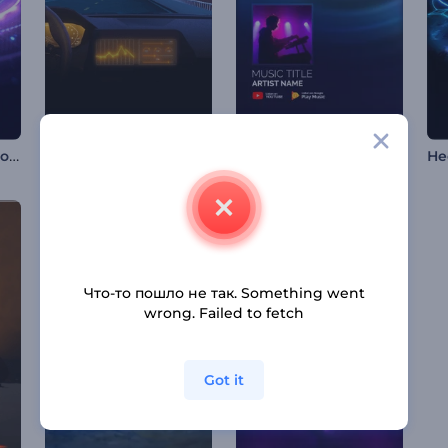
Визуализатор неоновых звуковых волн
Galactic Ride Music Visualizer
Визуализатор музыки: Звуковой резонанс
Что-то пошло не так. Something went
wrong. Failed to fetch
Got it