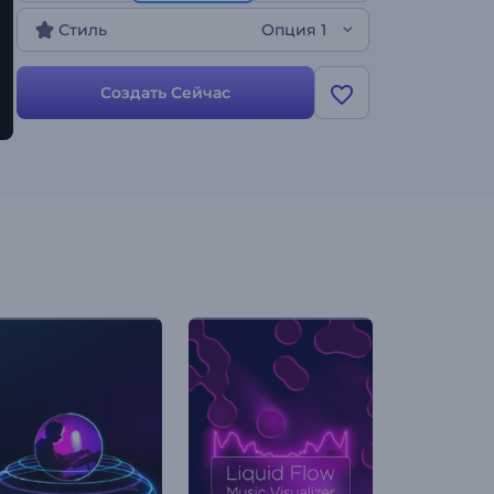
музыки. Этот шаблон - незаменимая вещь для
Стиль
Опция 1
музыкантов, диджеев и создателей контента,
стремящихся усилить визуальное воздействие
своей музыки. Создайте его прямо сейчас и
Создать Сейчас
превратите свою музыку в завораживающее
аудиовизуальное произведение!