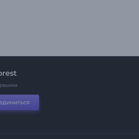
rest
ервыми
единиться