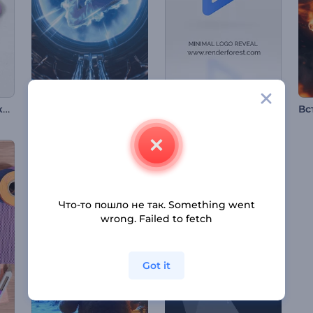
Анимация лого: Эскиз в процессе
Вступление Запретной биолаборатории
Минималистичная анимация лого
Что-то пошло не так. Something went
wrong. Failed to fetch
Got it