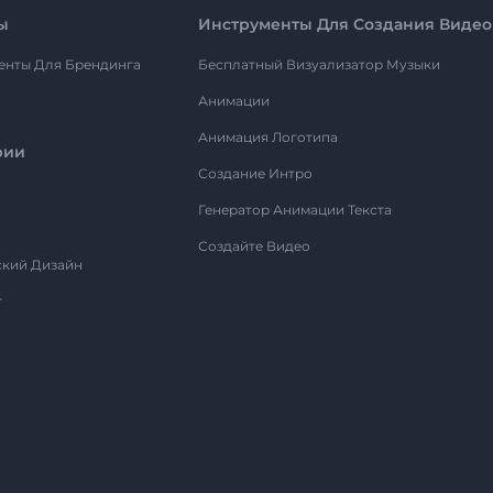
ы
Инструменты Для Создания Видео
енты Для Брендинга
Бесплатный Визуализатор Музыки
Анимации
Анимация Логотипа
рии
Создание Интро
Генератор Анимации Текста
Создайте Видео
ский Дизайн
т