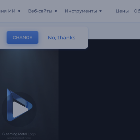
ния ИИ
Веб-сайты
Инструменты
Цены
Об
No, thanks
CHANGE