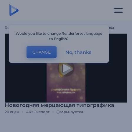
Главная
Шаблоны
Новогодняя Мерцающая Типографика
Would you like to change Renderforest language
to English?
No, thanks
CHANGE
Новогодняя мерцающая типографика
20
сцен
4K+
Экспорт
варьируется