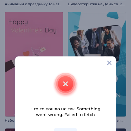
А
нимации к празднику Томатина
В
идеооткрытка на День св. Валентина
Что-то пошло не так. Something
went wrong. Failed to fetch
Н
абор для Reels на День св. Валентина
Д
инамичная корпоративная презентация