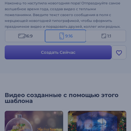
Наконец-то наступила новогодняя пора! Отпразднуйте самое
волшебное время года, создав видео с теплыми
пожеланиями. Введите текст своего сообщения в поля с
мерцающей новогодней типографикой, чтобы оформить
праздничное видео и порадовать друзей, коллег или родных.
Работа над сообщением займет всего пару минут, и вы
16:9
9:16
1:1
получите профессиональную новогоднюю видеоанимацию.
Шаблон идеально подходит для оформления праздничных
интро, рождественских рекламных роликов, видеооткрыток,
Создать Сейчас
приглашений на праздничный ужин и многого другого.
Создайте свое новогоднее видео!
Видео созданные с помощью этого
шаблона