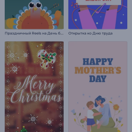
П
раздничный Reels на День благодарения
Открытка ко Дню труда