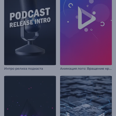
А
нимация лого: Вращение кружков
Интро релиза подкаста