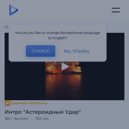
Главная
Шаблоны
Интро "Астероидный Удар"
Would you like to change Renderforest language
to English?
No, thanks
CHANGE
Премиум-Шаблоны
Интро "Астероидный Удар"
18K+
Экспорт
12 сек