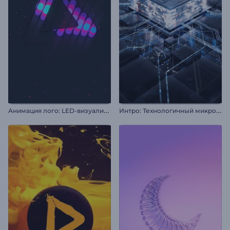
А
нимация лого: LED-визуализация
И
нтро: Технологичный микрочип