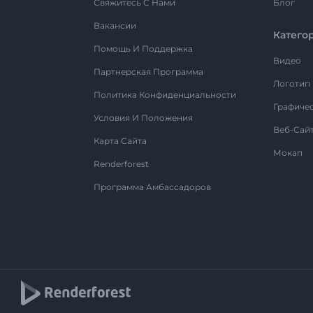
Свяжитесь С Нами
Блог
Вакансии
Катего
Помощь И Поддержка
Видео
Партнерская Программа
Логотип
Политика Конфиденциальности
Графиче
Условия И Положения
Веб-Сай
Карта Сайта
Мокап
Renderforest
Программа Амбассадоров