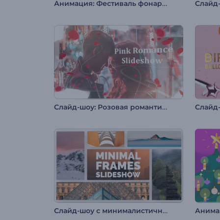
Анимация: Фестиваль фонарей
Слайд
Слайд-шоу: Розовая романтика
Слайд-шоу с минималистичными рамками