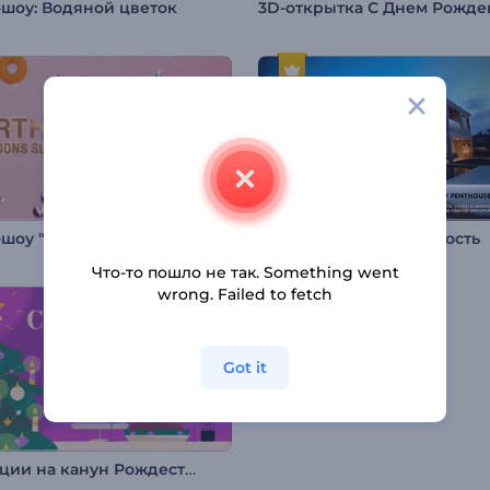
-шоу: Водяной цветок
Слайд-шоу "Воздушные шары на день рождения"
Слайд-шоу: Недвижимость
Что-то пошло не так. Something went
wrong. Failed to fetch
Got it
Анимации на канун Рождества