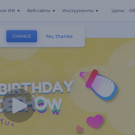
ния ИИ
Веб-сайты
Инструменты
Цены
Об
ения»
No, thanks
CHANGE