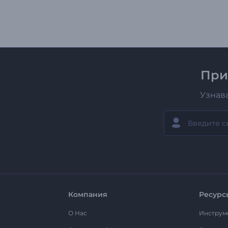
При
Узнав
Компания
Ресурс
О Нас
Инструм