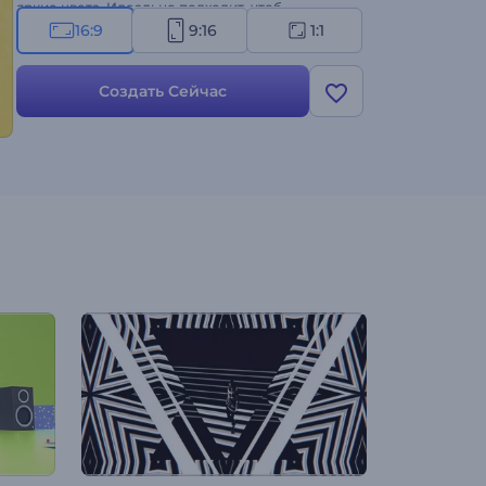
яркие цвета. Идеально подходит, чтоб
поделиться с семьей и друзьями, подходит для
16:9
9:16
1:1
публикаций в социальных сетях или
демонстрации на самой вечеринке по случаю
Создать Сейчас
дня рождения, что вызовет улыбки на лицах
гостей. Попробуйте уже сейчас и сделайте
празднование дня рождения вашего ребенка
по-настоящему незабываемым!