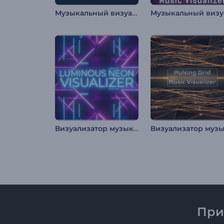
Музыкальный визуализатор "Ритмичные биты"
Визуализатор музыки: Неоновый свет
При