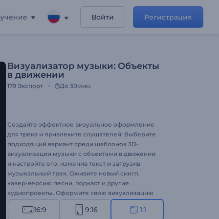
учение
Войти
Регистрация
Визуализатор музыки: Объекты
в движении
179
Экспорт
До 30мин.
Создайте эффектное визуальное оформление
для трека и привлеките слушателей! Выберите
подходящий вариант среди шаблонов 3D-
визуализации музыки с объектами в движении
и настройте его, изменив текст и загрузив
музыкальный трек. Оживите новый сингл,
кавер-версию песни, подкаст и другие
аудиопроекты. Оформите свою визуализацию
музыки!
16:9
9:16
1:1