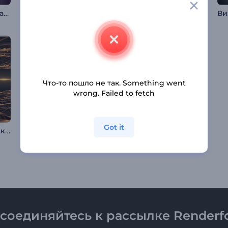
Музыкальный визуализатор "Кибер Биты"
Визуализатор музыки "Минимальные биты"
Музыкальный визуализатор: Водные просторы
Что-то пошло не так. Something went
wrong. Failed to fetch
Got it
Визуализатор музыки с пульсирующей сеткой
Ретро Кассетный Музыкальный Визуализатор
Музыкальный визуализатор "Галактическое путешествие"
соединяйтесь к рассылке Renderfo