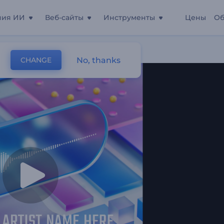
ния ИИ
Веб-сайты
Инструменты
Цены
Об
 В Движении
No, thanks
CHANGE