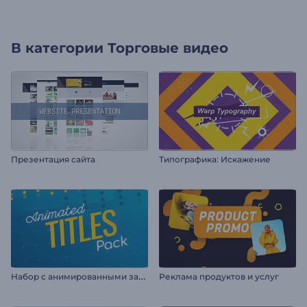
В категории
Торговые видео
Презентация сайтa
Типографика: Искажение
Н
абор с анимированными заголовками
Реклама продуктов и услуг