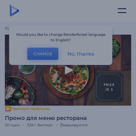
Главная
Шаблоны
Промо Для Меню Ресторана
Would you like to change Renderforest language
to English?
No, thanks
CHANGE
Премиум-Шаблоны
Промо для меню ресторана
20
сцен
32K+
Экспорт
варьируется