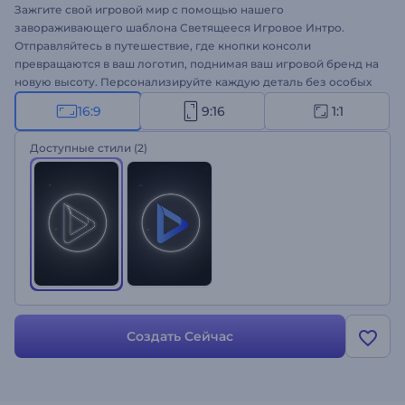
Зажгите свой игровой мир с помощью нашего
завораживающего шаблона Светящееся Игровое Интро.
Отправляйтесь в путешествие, где кнопки консоли
превращаются в ваш логотип, поднимая ваш игровой бренд на
новую высоту. Персонализируйте каждую деталь без особых
усилий, чтобы продемонстрировать свою уникальную
16:9
9:16
1:1
игровую индивидуальность. Загрузите свой логотип,
напишите свой игровой слоган и станьте свидетелем
Доступные стили
(2)
потрясающей трансформации вашего логотипа с помощью
светящихся кнопок игровой консоли. Идеально подходит для
продвижения игровых каналов, заставок о запуске новых игр,
интро к играм, аутро и многих других проектов. Попробуйте
прямо сейчас!
Создать Сейчас