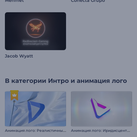
Mehmet
Conecta Grupo
Jacob Wyatt
В категории
Интро и анимация лого
А
нимация лого: Реалистичный флаг
А
нимация лого: Иридисцентный минимализм