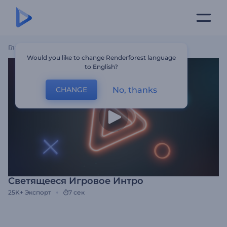
Главная
Шаблоны
Светящееся Игровое Интро
Would you like to change Renderforest language
to English?
No, thanks
CHANGE
Светящееся Игровое Интро
25K+
Экспорт
7 сек