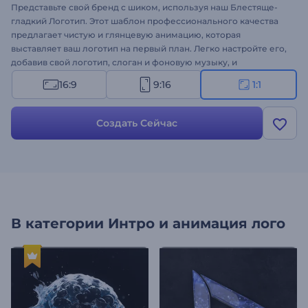
Представьте свой бренд с шиком, используя наш Блестяще-
гладкий Логотип. Этот шаблон профессионального качества
предлагает чистую и глянцевую анимацию, которая
выставляет ваш логотип на первый план. Легко настройте его,
добавив свой логотип, слоган и фоновую музыку, и
наблюдайте, как плавные переходы оживляют ваш логотип.
16:9
9:16
1:1
Идеально подходит для маркетинговых кампаний,
видеовставок, брендинга компании, презентаций и многого
другого. Создавайте прямо сейчас и сделайте свой бренд
Создать Сейчас
ярким уже сегодня!
В категории
Интро и анимация лого