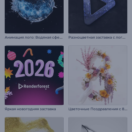
А
нимация лого: Водяная сфера
Р
азноцветная заставка с логотипом
Ц
веточные Поздравления с 8 Марта
Яркая новогодняя заставка