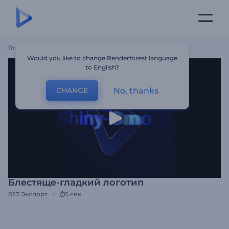
Главная
Шаблоны
Блестяще-Гладкий Логотип
Would you like to change Renderforest language
to English?
No, thanks
CHANGE
Блестяще-гладкий логотип
827
Экспорт
5 сек