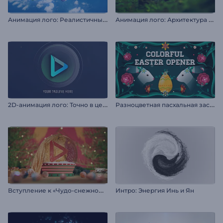
А
нимация лого: Реалистичный самолет
А
нимация лого: Архитектура в природе
2
D-анимация лого: Точно в цель
Р
азноцветная пасхальная заставка
В
ступление к «Чудо-снежному шару»
Интро: Энергия Инь и Ян