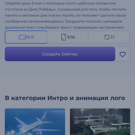
Отдайте дань 9 мая с помощью этого шаблона «Открытие
логотипа ко Дню Победы». Созданный для того, чтобы почтить
память о великом дне и всех героях, он поможет сделать ваше
сообщение запоминающимся. Загрузите логотип, напишите
душевный текст и выберите трек с подходящим настроением
— и пусть ваш бренд станет частью этого важного события.
16:9
9:16
1:1
Подходит для памятных видео, праздничных обращений,
исторических заставок и тематических проектов. Создайте за
считанные минуты!
Создать Сейчас
В категории
Интро и анимация лого