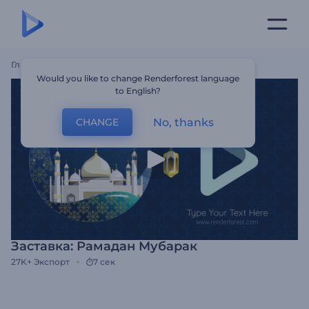
Главная
Шаблоны
Заставка: Рамадан Мубарак
Would you like to change Renderforest language
to English?
No, thanks
CHANGE
Заставка: Рамадан Мубарак
27K+
Экспорт
7 сек