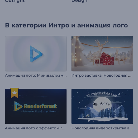
Outright
Design
В категории
Интро и анимация лого
А
нимация лого: Минимализм и вращение
И
нтро заставка: Новогодняя атмосфера
А
нимация лого с эффектом глитч и киберпанк
Н
овогодняя видеооткрытка в 2D