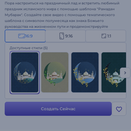
Пора настроиться на праздничный лад и встретить любимый
праздник исламского мира с помощью шаблона "Рамадан
Мубарак". Создайте свое видео с помощью тематического
шаблона с символом полумесяца как знака Божьего
руководства на жизненном пути и продемонстрируйте
красоту исламской культуры. Просто загрузите в шаблон свой
16:9
9:16
1:1
логотип, добавьте слоган, подберите цветовое сочетание и
удивите свою аудиторию новым видео. Шаблон идеально
Доступные стили
(5)
подходит для оформления праздничных интро, поздравлений,
заставок для презентаций, приглашений на праздник и
многого другого. Привлеките внимание аудитории с помощью
интро "Рамадан Мубарак"!
Создать Сейчас