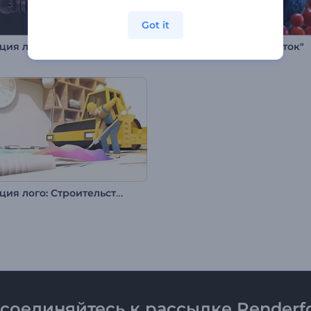
Got it
ция лого: Квадрокоптер
Логотип "Деление клеток"
Анимация лого: Строительство и архитектура
соединяйтесь к рассылке Renderfo