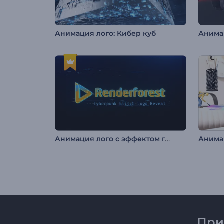
Анимация лого: Кибер куб
Анима
Анимация лого с эффектом глитч и киберпанк
При