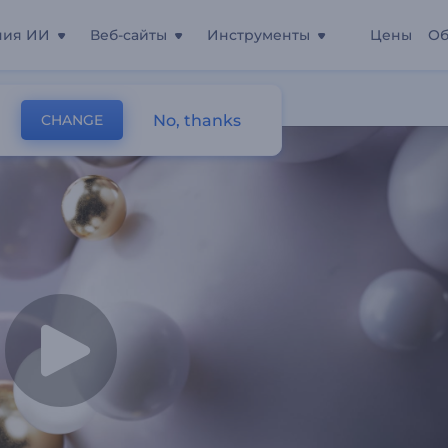
ния ИИ
Веб-сайты
Инструменты
Цены
Об
No, thanks
CHANGE