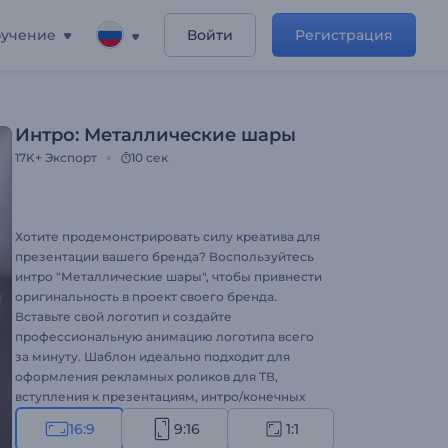
учение
Войти
Регистрация
Интро: Металлические шары
17K+
Экспорт
10 сек
Хотите продемонстрировать силу креатива для
презентации вашего бренда? Воспользуйтесь
интро "Металлические шары", чтобы привнести
оригинальность в проект своего бренда.
Вставьте свой логотип и создайте
профессиональную анимацию логотипа всего
за минуту. Шаблон идеально подходит для
оформления рекламных роликов для ТВ,
вступления к презентациям, интро/конечных
заставок для каналов, промоакций для
16:9
9:16
1:1
компаний и многого другого. Интро,