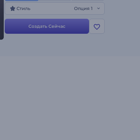
привлекающее внимание — все, что вам нужно,
Стиль
Опция 1
чтобы ваш проект имел успех. Создайте свое
интро!
Создать Сейчас