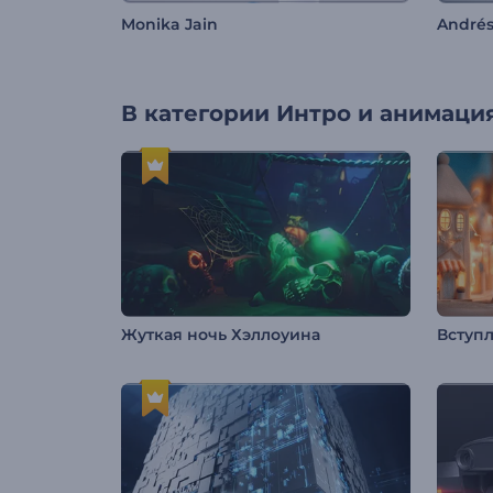
Monika Jain
Andrés
В категории
Интро и анимация
Жуткая ночь Хэллоуина