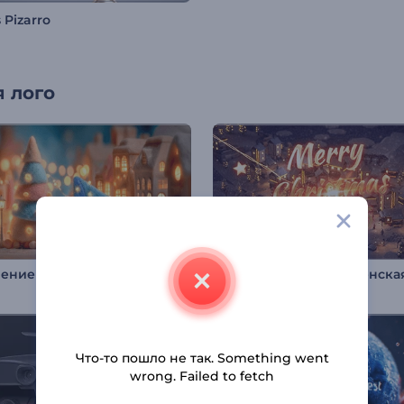
 Pizarro
 лого
Вступление о шерстяном рождественском вечере
Что-то пошло не так. Something went
wrong. Failed to fetch