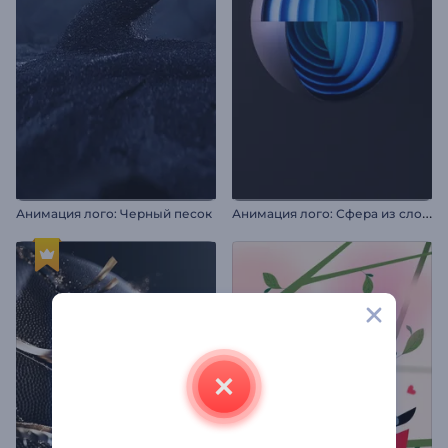
А
нимация лого: Сфера из слоев
Анимация лого: Черный песок