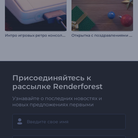
И
нтро игровых ретро консолей
О
ткрытка с поздравлениями с праздником
Присоединяйтесь к
рассылке Renderforest
Узнавайте о последних новостях и
новых предложениях первыми