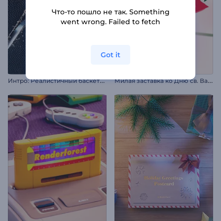
Что-то пошло не так. Something
went wrong. Failed to fetch
Got it
И
нтро: Реалистичный баскетбольный мяч
М
илая заставка ко Дню св. Валентина