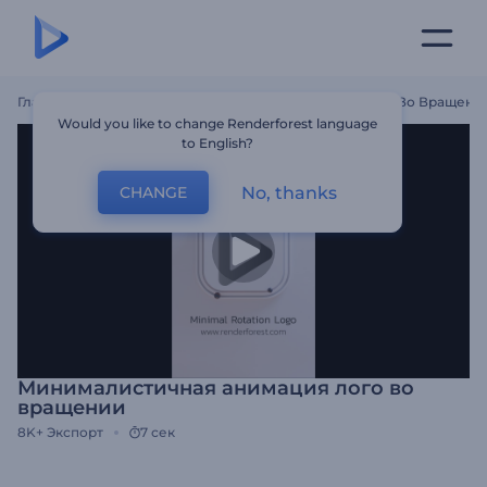
Главная
Шаблоны
Минималистичная Анимация Лого Во Вращени
Would you like to change Renderforest language
to English?
No, thanks
CHANGE
Минималистичная анимация лого во
вращении
8K+
Экспорт
7 сек