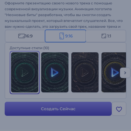
Оформите презентацию своего нового трека с помощью
современной визуализации музыки. Анимация логотипа
"Неоновые биты" разработана, чтобы вы смогли создать
музыкальный проект, который впечатлит слушателей. Все, что
вам нужно сделать, это загрузить свой трек, название трека и
имя исполнителя, добавить логотип, и вы получите
16:9
9:16
1:1
качественную визуализацию музыки всего за несколько
кликов, которая улучшит музыкальный опыт слушателей.
Доступные стили
(10)
Шаблон идеально подходит для оформления промо для техно,
хип-хопа, электронной и танцевальной музыки. Продвигайте
новые синглы и альбомы. Создайте свою анимацию!
Создать Сейчас