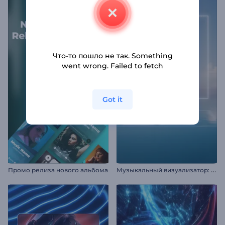
Что-то пошло не так. Something
went wrong. Failed to fetch
Got it
М
узыкальный визуализатор: Водные просторы
Промо релиза нового альбома