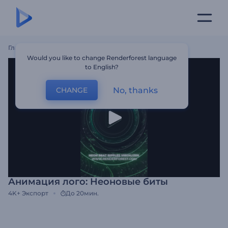
Главная
Шаблоны
Анимация Лого: Неоновые Биты
Would you like to change Renderforest language
to English?
No, thanks
CHANGE
Анимация лого: Неоновые биты
4K+
Экспорт
До 20мин.