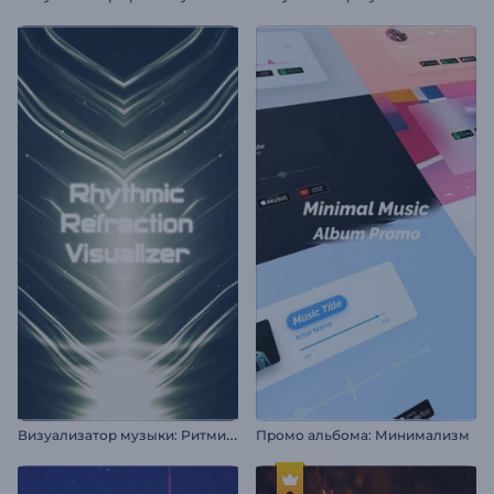
В
изуализатор музыки: Ритмичное преломление
Промо альбома: Минимализм