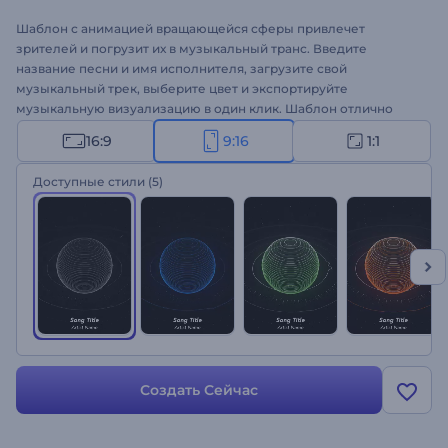
Шаблон с анимацией вращающейся сферы привлечет
зрителей и погрузит их в музыкальный транс. Введите
название песни и имя исполнителя, загрузите свой
музыкальный трек, выберите цвет и экспортируйте
музыкальную визуализацию в один клик. Шаблон отлично
подойдет для продвижения альбома/сингла на сайте, в
16:9
9:16
1:1
социальных сетях, на музыкальных платформах и многого
другого!
Доступные стили
(5)
Создать Сейчас