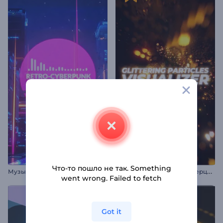
Что-то пошло не так. Something
М
узыкальный визуализатор в стиле ретро-киберпанк
В
изуализатор музыки: Мерцающие частицы
went wrong. Failed to fetch
Got it