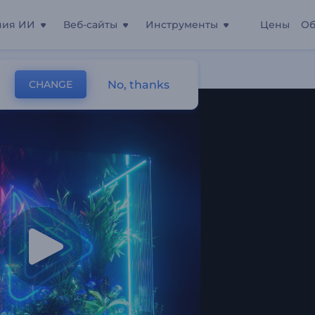
ния ИИ
Веб-сайты
Инструменты
Цены
Об
ики
No, thanks
CHANGE