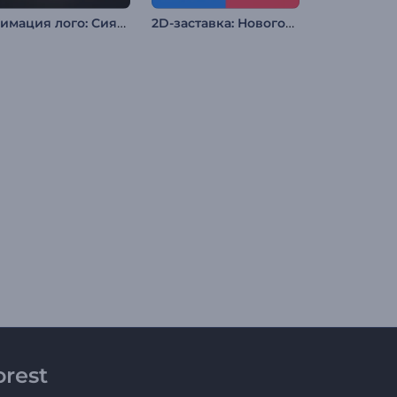
Анимация лого: Сияние металла
2D-заставка: Новогоднее настроение
rest