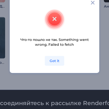
Видеооткрытка на День св. Валентина
Анимация лого: Инферно
Анимация лого: Драконье пламя
Что-то пошло не так. Something went
wrong. Failed to fetch
Got it
Современное футуристическое интро
Интро автомобиля в аэродинамическом туннеле
Анимация лого: Летний отпуск
соединяйтесь к рассылке Renderfo