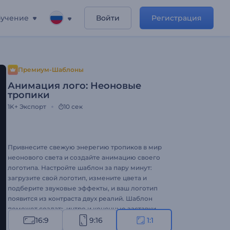
учение
Войти
Регистрация
Премиум-Шаблоны
Анимация лого: Неоновые
тропики
1K+
Экспорт
10 сек
Привнесите свежую энерегию тропиков в мир
неонового света и создайте анимацию своего
логотипа. Настройте шаблон за пару минут:
загрузите свой логотип, измените цвета и
подберите звуковые эффекты, и ваш логотип
появится из контраста двух реалий. Шаблон
поможет создать интро и конечные заставки
для YouTube, заставку для проморолика и
16:9
9:16
1:1
другие креативные проекты. Создайте свое