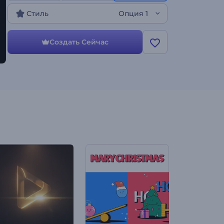
видео!
Стиль
Опция 1
Создать Сейчас