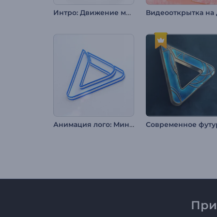
Интро: Движение минималистичных линий
Анимация лого: Минималистичные слои
При