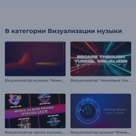
В категории
Визуализации музыки
В
изуализатор музыки: Люминанс
В
изуализатор "Неоновые тоннели"
В
изуализатор промо музыкальных альбомов
В
изуализатор музыки "Минимальные биты"