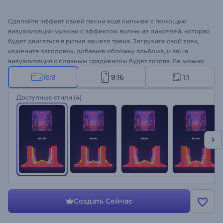
Сделайте эффект своей песни еще сильнее с помощью
визуализации музыки с эффектом волны из пикселей, которая
будет двигаться в ритме вашего трека. Загрузите свой трек,
измените заголовок, добавьте обложку альбома, и ваша
визуализация с плавным градиентом будет готова. Ее можно
использовать для создания музыкальных видео, промо для
16:9
9:16
1:1
релиза альбома или сингла и других музыкальных проектов.
Создайте свою визуализацию!
Доступные стили
(4)
Создать Сейчас