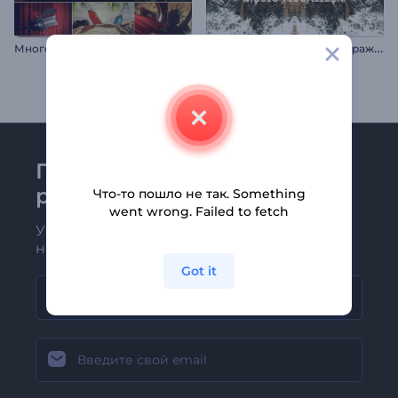
М
ногофункциональный визуализатор для подкаста
В
изуализатор музыки: Отражение
Присоединяйтесь к
рассылке Renderforest
Что-то пошло не так. Something
went wrong. Failed to fetch
Узнавайте о последних новостях и
новых предложениях первыми
Got it