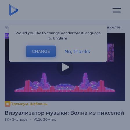
Главная
Шаблоны
Визуализатор Музыки: Волна Из Пикселей
Would you like to change Renderforest language
to English?
No, thanks
CHANGE
Премиум-Шаблоны
Визуализатор музыки: Волна из пикселей
5K+
Экспорт
До 20мин.