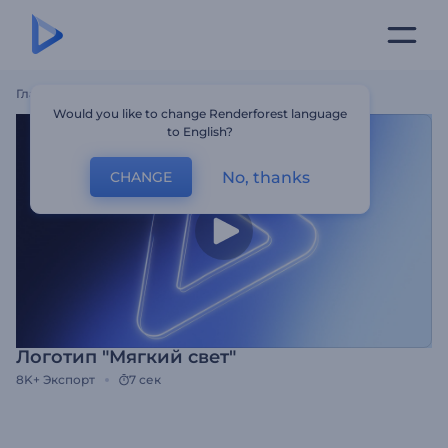
Главная
Шаблоны
Логотип "Мягкий Свет"
Would you like to change Renderforest language
to English?
No, thanks
CHANGE
Логотип "Мягкий свет"
8K+
Экспорт
7 сек