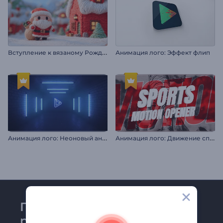
В
ступление к вязаному Рождеству
Анимация лого: Эффект флип
А
нимация лого: Неоновый андерграунд
А
нимация лого: Движение спорта
Присоединяйтесь к
рассылке Renderforest