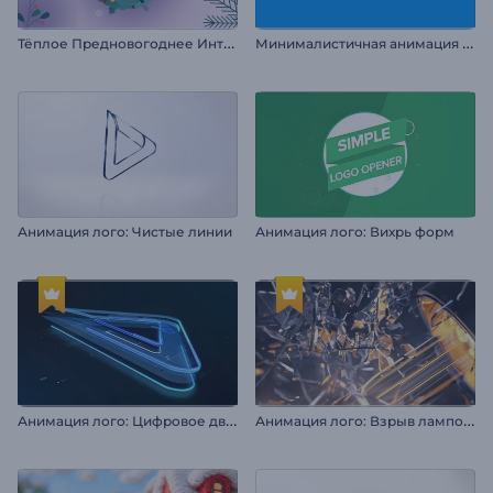
Т
ёплое Предновогоднее Интро
М
инималистичная анимация логотипа
Анимация лого: Чистые линии
Анимация лого: Вихрь форм
А
нимация лого: Цифровое движение
А
нимация лого: Взрыв лампочки