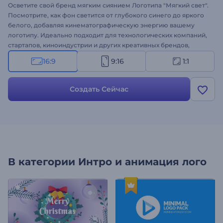
Осветите свой бренд мягким сиянием Логотипа "Мягкий свет".
Посмотрите, как фон светится от глубокого синего до яркого
белого, добавляя кинематографическую энергию вашему
логотипу. Идеально подходит для технологических компаний,
стартапов, киноиндустрии и других креативных брендов,
которые хотят произвести впечатление с первой секунды.
16:9
9:16
1:1
Загрузите свой логотип, напишите текст и выберите саундтрек
— все будет готово за считанные секунды. Создайте сейчас и
подчеркните свою индивидуальность стильно!
Создать Сейчас
В категории
Интро и анимация лого