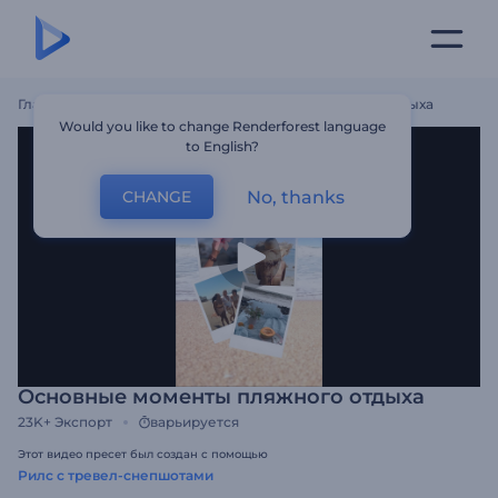
Главная
Шаблоны
Основные Моменты Пляжного Отдыха
Would you like to change Renderforest language
to English?
No, thanks
CHANGE
Основные моменты пляжного отдыха
23K+
Экспорт
варьируется
Этот видео пресет был создан с помощью
Рилс с тревел-снепшотами