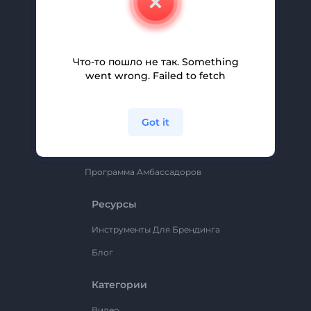
Вакансии
Помощь И Поддержка
Партнерская Программа
Что-то пошло не так. Something
went wrong. Failed to fetch
Политика Конфиденциальности
Условия И Положения
Got it
Карта Сайта
Renderforest
Программа Амбассадоров
Ресурсы
Инструменты Для Брендинга
Блог
Категории
Видео