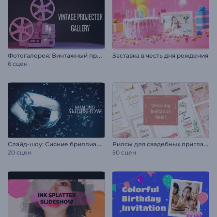
Ф
отогалерея: Винтажный проектор
Заставка в честь дня рождения
6 сцен
С
лайд-шоу: Сияние бриллиантов
Р
илсы для свадебных приглашений
20 сцен
50 сцен