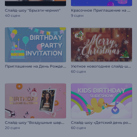
К
расочное Приглашение на День Рождения
Слайд-шоу "Брызги чернил"
40 сцен
9 сцен
П
риглашение на День Рождения
У
ютное новогоднее слайд-шоу
60 сцен
С
лайд-шоу "Воздушные шары на день рождения"
С
лайд-шоу «Детский день рождения»
20 сцен
60 сцен