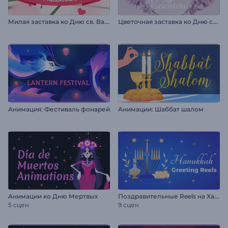
М
илая заставка ко Дню св. Валентина
Ц
веточная заставка ко Дню св. Валентина
Анимация: Фестиваль фонарей
Анимации: Шаббат шалом
П
оздравительные Reels на Хануку
Анимации ко Дню Мертвых
5 сцен
9 сцен