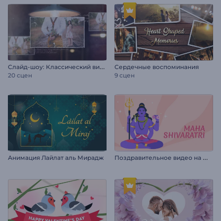
С
лайд-шоу: Классический винтаж
Сердечные воспоминания
20 сцен
9 сцен
П
оздравительное видео на Маха Шивратри
Анимация Лайлат аль Мирадж