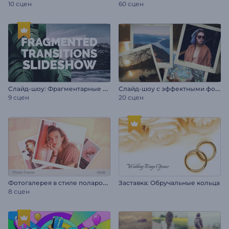
10 сцен
60 сцен
С
лайд-шоу: Фрагментарные переходы
С
лайд-шоу с эффектными фотопереходами
9 сцен
20 сцен
Ф
отогалерея в стиле полароид
Заставка: Обручальные кольца
8 сцен