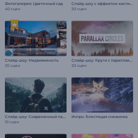
С
лайд-шоу с эффектом кисти гранж
Фотогалерея: Цветочный сад
40 сцен
20 сцен
С
лайд-шоу: Круги с параллакс-эффектом
Слайд-шоу: Недвижимость
20 сцен
20 сцен
С
лайд-шоу: Современный параллакс
Интро: Блестящая снежинка
10 сцен