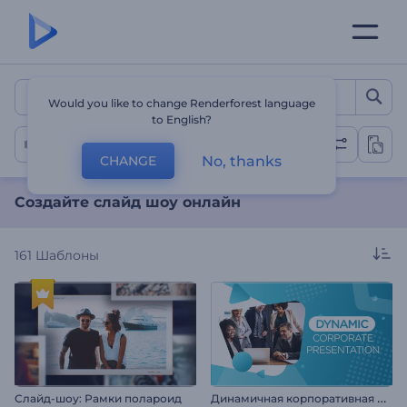
Создайте слайд шоу онл
Would you like to change Renderforest language
to English?
Слайд-шоу
No, thanks
CHANGE
Создайте слайд шоу онлайн
161
Шаблоны
Д
инамичная корпоративная презентация
Слайд-шоу: Рамки полароид